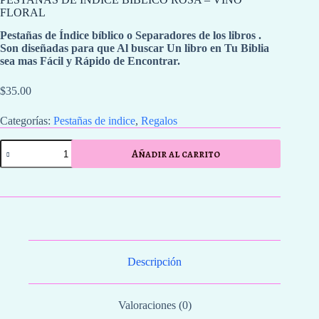
FLORAL
Pestañas de Índice bíblico o Separadores de los libros .
Son diseñadas para que Al buscar Un libro en Tu Biblia
sea mas Fácil y Rápido de Encontrar.
$
35.00
Categorías:
Pestañas de indice
,
Regalos
PESTAÑAS
Añadir al carrito
DE
ÍNDICE
BÍBLICO
ROSA
-
VINO
FLORAL
cantidad
Descripción
Valoraciones (0)