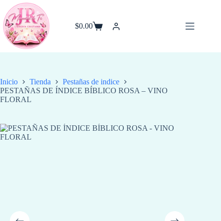
Saltar
al
contenido
$
0.00
Carro
de
compra
Inicio
Tienda
Pestañas de indice
PESTAÑAS DE ÍNDICE BÍBLICO ROSA – VINO
FLORAL