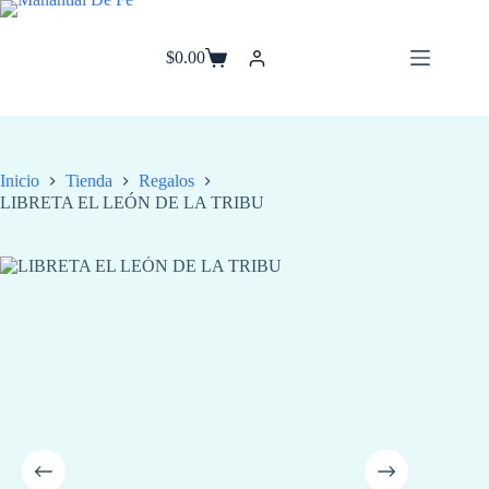
Saltar
al
contenido
$
0.00
Carro
de
compra
Inicio
Tienda
Regalos
LIBRETA EL LEÓN DE LA TRIBU