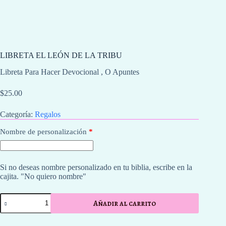
LIBRETA EL LEÓN DE LA TRIBU
Libreta Para Hacer Devocional , O Apuntes
$
25.00
Categoría:
Regalos
Nombre de personalización
*
Si no deseas nombre personalizado en tu biblia, escribe en la
cajita. "No quiero nombre"
LIBRETA
Añadir al carrito
EL
LEÓN
DE