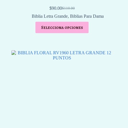
$
90.00
$
110.00
El
El
precio
precio
Biblia Letra Grande
,
Biblias Para Dama
original
actual
era:
es:
Selecciona opciones
$110.00.
$90.00.