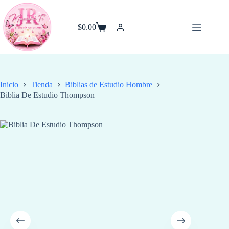
Saltar
al
contenido
$
0.00
Carro
de
compra
Inicio
Tienda
⁠Biblias de Estudio Hombre
Biblia De Estudio Thompson