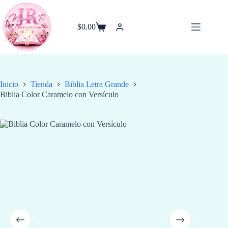
Saltar
al
contenido
$
0.00
Carro
de
compra
Inicio
Tienda
Biblia Letra Grande
Biblia Color Caramelo con Versículo