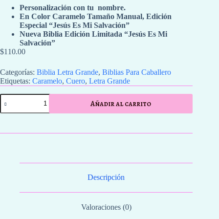
Personalización con tu nombre.
En Color Caramelo Tamaño Manual, Edición
Especial “Jesús Es Mi Salvación”
Nueva Biblia Edición Limitada “Jesús Es Mi
Salvación”
$
110.00
Categorías:
Biblia Letra Grande
,
Biblias Para Caballero
Etiquetas:
Caramelo
,
Cuero
,
Letra Grande
Biblia
Añadir al carrito
Color
Caramelo
con
Versículo
cantidad
Descripción
Valoraciones (0)