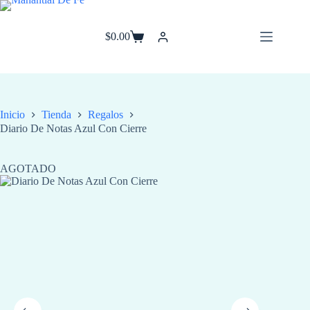
Saltar
al
contenido
$
0.00
Carro
de
compra
Inicio
Tienda
Regalos
Diario De Notas Azul Con Cierre
AGOTADO