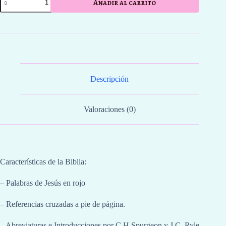
Añadir al carrito
Fuscia
Floral
Compacta
cantidad
Descripción
Valoraciones (0)
Características de la Biblia:
– Palabras de Jesús en rojo
– Referencias cruzadas a pie de página.
– Abreviaturas e Introducciones por C.H Spurgeon y J.C. Ryle