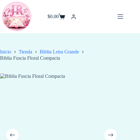
Saltar
al
contenido
$
0.00
Carro
de
compra
Inicio
Tienda
Biblia Letra Grande
Biblia Fuscia Floral Compacta