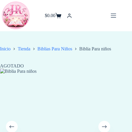
Saltar
al
contenido
$
0.00
Carro
de
compra
Inicio
Tienda
Biblias Para Niños
Biblia Para niños
AGOTADO