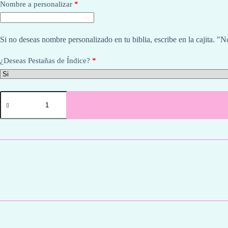
Nombre a personalizar
*
Si no deseas nombre personalizado en tu biblia, escribe en la cajita. 
¿Deseas Pestañas de Índice?
*
Biblia
Letra
Grande
12
puntos
RV1960,
tapa
dura
con
elástico
-
León
de
Judá
cantidad