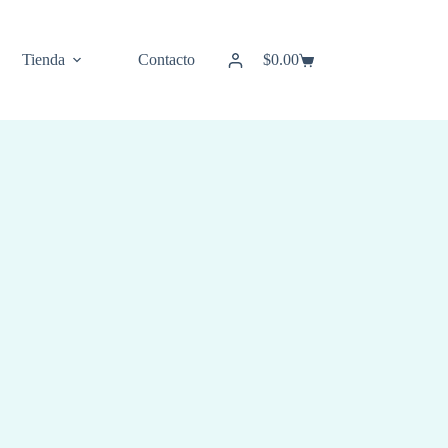
Tienda
Contacto
$
0.00
Carro
de
compra