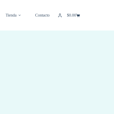
Tienda
Contacto
$
0.00
Carro
de
compra